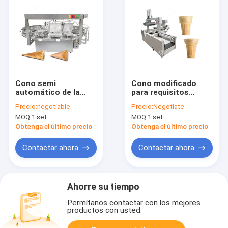
Cono semi
Cono modificado
automático de la
para requisitos
galleta del helado
particulares SUS de
Precio:
negotiable
Precio:
Negotiate
que hace la máquina,
la magdalena que
MOQ:
1 set
MOQ:
1 set
máquina 1200PCS/H
hace máquina
de la galleta del cono
2600PCS/H de alta
Obtenga el último precio
Obtenga el último precio
velocidad
Contactar ahora
Contactar ahora
Ahorre su tiempo
Permítanos contactar con los mejores
productos con usted.