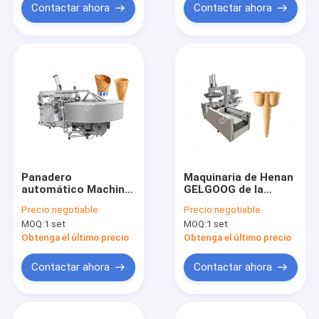
Contactar ahora
Contactar ahora
Panadero
Maquinaria de Henan
automático Machine
GELGOOG de la
High Speed del cono
máquina de la
Precio:
negotiable
Precio:
negotiable
de Sugar Ice Cream
fabricación del cono
MOQ:
1 set
MOQ:
1 set
Cone Machine/de la
de helado de la taza
galleta 2500 PCS/H
de la oblea
Obtenga el último precio
Obtenga el último precio
Contactar ahora
Contactar ahora