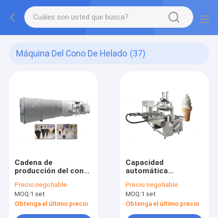
Máquina Del Cono De Helado
(37)
Cadena de
Capacidad
producción del cono
automática
de helado/precio
comercial 5000-6000
Precio:
negotiable
Precio:
negotiable
automáticos
PCS/H de la máquina
MOQ:
1 set
MOQ:
1 set
completos de la
del cono de helado
máquina del cono de
que cuece alta
Obtenga el último precio
Obtenga el último precio
la galleta