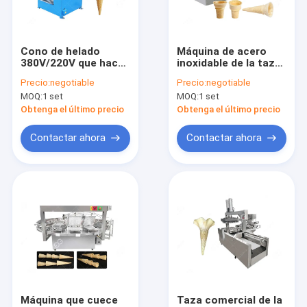
Visita a la fábrica
Control de Calidad
Cono de helado
Máquina de acero
380V/220V que hace
inoxidable de la taza
contáctenos
la máquina para la
de la oblea, cono de
Precio:
negotiable
Precio:
negotiable
producción del cono
la oblea que hace la
MOQ:
1 set
MOQ:
1 set
de la oblea
máquina 8000PCS/H
Pida una cita
Obtenga el último precio
Obtenga el último precio
Contactar ahora
Contactar ahora
Máquina del cono de helado
Máquina automática de la sartén
máquina del envasado de alimentos
Máquina de la lavadora de la fruta y verdura
Pesaje de la empaquetadora
Máquina que cuece
Taza comercial de la