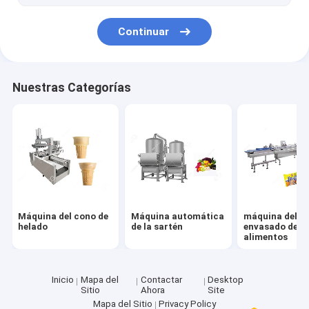
bocados que hacen la máquina
Continuar
Máquina de proceso de madera
máquina de la elaboración de la carne
Nuestras Categorías
Máquina del cono de
Máquina automática
máquina del
helado
de la sartén
envasado de
alimentos
Inicio
Mapa del
Contactar
Desktop
Sitio
Ahora
Site
Mapa del Sitio
Privacy Policy