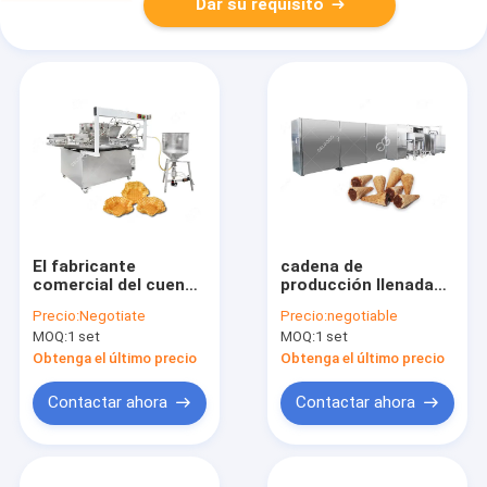
Dar su requisito
El fabricante
cadena de
comercial del cuenco
producción llenada
de la galleta,
cono clasificada
Precio:
Negotiate
Precio:
negotiable
máquina que cocía
mordedura del
MOQ:
1 set
MOQ:
1 set
380V del cono de la
chocolate de la
galleta del helado
galleta 5000pcs/h
Obtenga el último precio
Obtenga el último precio
modificó para
completamente
requisitos
automática
Contactar ahora
Contactar ahora
particulares