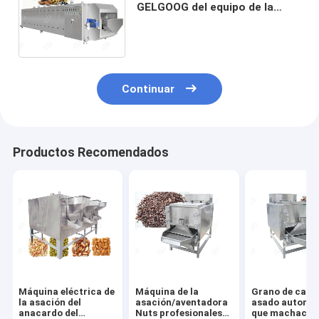
GELGOOG del equipo de la
asación de la nuez de la
almendra del corazón del
anacardo
Continuar
Productos Recomendados
Máquina eléctrica de
Máquina de la
Grano de caca
la asación del
asación/aventadora
asado automá
anacardo del
Nuts profesionales
que machaca l