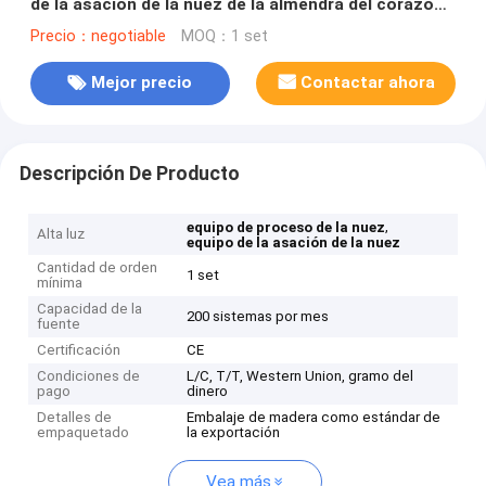
de la asación de la nuez de la almendra del corazón
del anacardo
Precio：negotiable
MOQ：1 set
Mejor precio
Contactar ahora
Descripción De Producto
,
equipo de proceso de la nuez
Alta luz
equipo de la asación de la nuez
Cantidad de orden
1 set
mínima
Capacidad de la
200 sistemas por mes
fuente
Certificación
CE
Condiciones de
L/C, T/T, Western Union, gramo del
pago
dinero
Detalles de
Embalaje de madera como estándar de
empaquetado
la exportación
Vea más