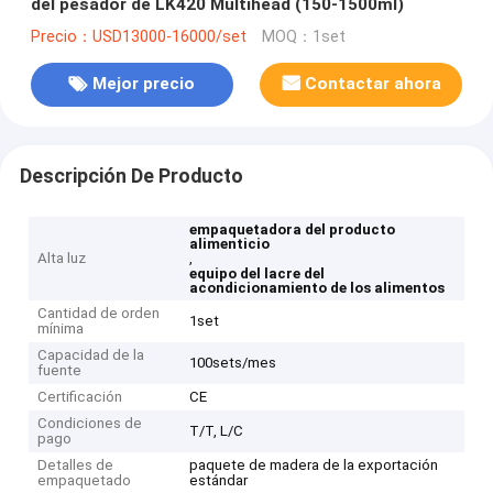
del pesador de LK420 Multihead (150-1500ml)
Precio：USD13000-16000/set
MOQ：1set
Mejor precio
Contactar ahora
Descripción De Producto
empaquetadora del producto
alimenticio
Alta luz
,
equipo del lacre del
acondicionamiento de los alimentos
Cantidad de orden
1set
mínima
Capacidad de la
100sets/mes
fuente
Certificación
CE
Condiciones de
T/T, L/C
pago
Detalles de
paquete de madera de la exportación
empaquetado
estándar