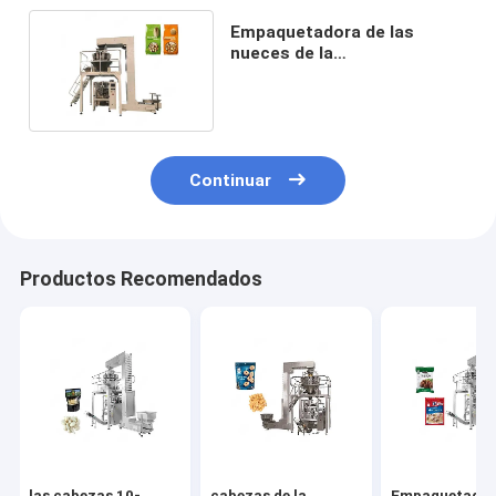
Empaquetadora de las
nueces de la
empaquetadora del pesador
de LK420 Multihead (150-
1500ml)
Continuar
Productos Recomendados
las cabezas 10-
cabezas de la
Empaquetado